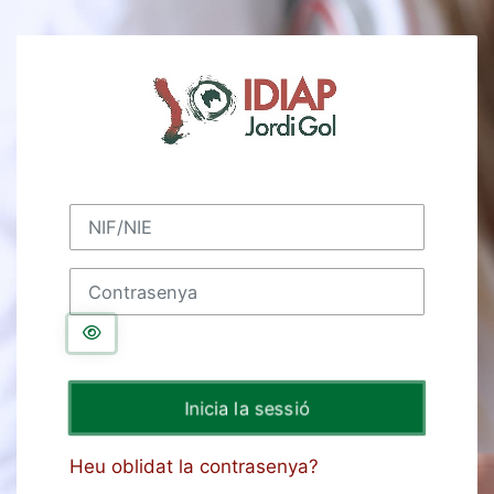
Ves al contingut principal
Inicia la sessió
NIF/NIE
Contrasenya
Inicia la sessió
Heu oblidat la contrasenya?